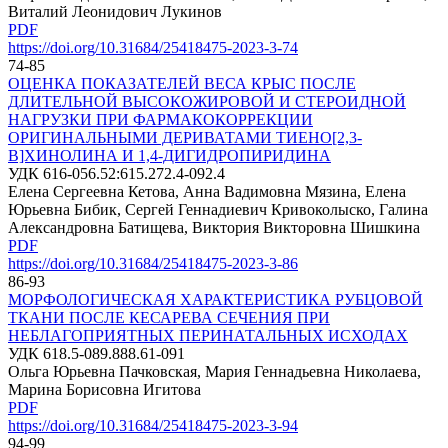
Виталий Леонидович Лукинов
PDF
https://doi.org/10.31684/25418475-2023-3-74
74-85
ОЦЕНКА ПОКАЗАТЕЛЕЙ ВЕСА КРЫС ПОСЛЕ
ДЛИТЕЛЬНОЙ ВЫСОКОЖИРОВОЙ И CТЕРОИДНОЙ
НАГРУЗКИ ПРИ ФАРМАКОКОРРЕКЦИИ
ОРИГИНАЛЬНЫМИ ДЕРИВАТАМИ ТИЕНО[2,3-
B]ХИНОЛИНА И 1,4-ДИГИДРОПИРИДИНА
УДК 616-056.52:615.272.4-092.4
Елена Сергеевна Кетова, Анна Вадимовна Мязина, Елена
Юрьевна Бибик, Сергей Геннадиевич Кривоколыско, Галина
Александровна Батищева, Виктория Викторовна Шишкина
PDF
https://doi.org/10.31684/25418475-2023-3-86
86-93
МОРФОЛОГИЧЕСКАЯ ХАРАКТЕРИСТИКА РУБЦОВОЙ
ТКАНИ ПОСЛЕ КЕСАРЕВА СЕЧЕНИЯ ПРИ
НЕБЛАГОПРИЯТНЫХ ПЕРИНАТАЛЬНЫХ ИСХОДАХ
УДК 618.5-089.888.61-091
Ольга Юрьевна Пачковская, Мария Геннадьевна Николаева,
Марина Борисовна Игитова
PDF
https://doi.org/10.31684/25418475-2023-3-94
94-99