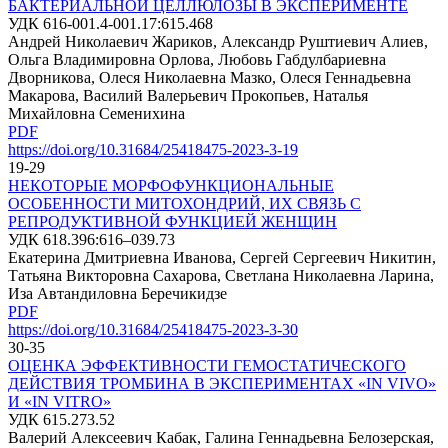
БАКТЕРИАЛЬНОЙ ЦЕЛЛЮЛОЗЫ В ЭКСПЕРИМЕНТЕ
УДК 616-001.4-001.17:615.468
Андрей Николаевич Жариков, Александр Руштиевич Алиев,
Ольга Владимировна Орлова, Любовь Габдулбариевна
Дворникова, Олеся Николаевна Мазко, Олеся Геннадьевна
Макарова, Василий Валерьевич Прокопьев, Наталья
Михайловна Семенихина
PDF
https://doi.org/10.31684/25418475-2023-3-19
19-29
НЕКОТОРЫЕ МОРФОФУНКЦИОНАЛЬНЫЕ
ОСОБЕННОСТИ МИТОХОНДРИЙ, ИХ СВЯЗЬ С
РЕПРОДУКТИВНОЙ ФУНКЦИЕЙ ЖЕНЩИН
УДК 618.396:616–039.73
Екатерина Дмитриевна Иванова, Сергей Сергеевич Никитин,
Татьяна Викторовна Сахарова, Светлана Николаевна Ларина,
Иза Автандиловна Беречикидзе
PDF
https://doi.org/10.31684/25418475-2023-3-30
30-35
ОЦЕНКА ЭФФЕКТИВНОСТИ ГЕМОСТАТИЧЕСКОГО
ДЕЙСТВИЯ ТРОМБИНА В ЭКСПЕРИМЕНТАХ «IN VIVO»
И «IN VITRO»
УДК 615.273.52
Валерий Алексеевич Кабак, Галина Геннадьевна Белозерская,