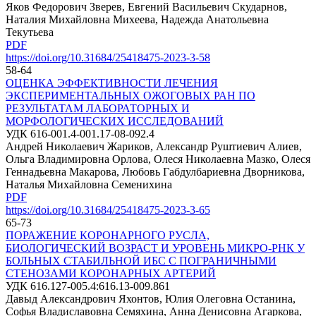
Яков Федорович Зверев, Евгений Васильевич Скударнов,
Наталия Михайловна Михеева, Надежда Анатольевна
Текутьева
PDF
https://doi.org/10.31684/25418475-2023-3-58
58-64
ОЦЕНКА ЭФФЕКТИВНОСТИ ЛЕЧЕНИЯ
ЭКСПЕРИМЕНТАЛЬНЫХ ОЖОГОВЫХ РАН ПО
РЕЗУЛЬТАТАМ ЛАБОРАТОРНЫХ И
МОРФОЛОГИЧЕСКИХ ИССЛЕДОВАНИЙ
УДК 616-001.4-001.17-08-092.4
Андрей Николаевич Жариков, Александр Руштиевич Алиев,
Ольга Владимировна Орлова, Олеся Николаевна Мазко, Олеся
Геннадьевна Макарова, Любовь Габдулбариевна Дворникова,
Наталья Михайловна Семенихина
PDF
https://doi.org/10.31684/25418475-2023-3-65
65-73
ПОРАЖЕНИЕ КОРОНАРНОГО РУСЛА,
БИОЛОГИЧЕСКИЙ ВОЗРАСТ И УРОВЕНЬ МИКРО-РНК У
БОЛЬНЫХ СТАБИЛЬНОЙ ИБС С ПОГРАНИЧНЫМИ
СТЕНОЗАМИ КОРОНАРНЫХ АРТЕРИЙ
УДК 616.127-005.4:616.13-009.861
Давыд Александрович Яхонтов, Юлия Олеговна Останина,
Софья Владиславовна Семяхина, Анна Денисовна Агаркова,