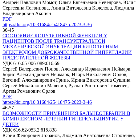
Андрей Павлович Момот, Ольга Евгеньевна Неведрова, Юлия
Сергеевна Логвинова, Алина Витальевна Калелова, Людмила
Владимировна Акопян
PDF
https://doi.org/10.31684/25418475-2023-3-36
36-45
СОСТОЯНИЕ КОПУЛЯТИВНОЙ ФУНКЦИИ У
ПАЦИЕНТОВ ПОСЛЕ ТРАНСУРЕТРАЛЬНОЙ
МЕХАНИЧЕСКОЙ ЭНУКЛЕАЦИИ БИПОЛЯРНЫМ
ЭЛЕКТРОДОМ ДОБРОКАЧЕСТВЕННОЙ ГИПЕРПЛАЗИИ
ПРЕДСТАТЕЛЬНОЙ ЖЕЛЕЗЫ
УДК 616.65-006-089:616.69
Сергей Валерьевич Попов, Александр Израилевич Неймарк,
Борис Александрович Неймарк, Игорь Николаевич Орлов,
Евгений Александрович Гринь, Ирина Викторовна Сушина,
Сергей Михайлович Малевич, Руслан Ринатович Тюменев,
Артем Романович Орлов
PDF
https://doi.org/10.31684/25418475-2023-3-46
46-57
ВОЗМОЖНОСТИ ПРИМЕНЕНИЯ БАЛЬНЕОТЕРАПИИ В
КОМПЛЕКСНОМ ЛЕЧЕНИИ ГИПЕРКАЛЬЦИУРИИ У
ДЕТЕЙ
УДК 616.62-053.2:615.838
Юрий Федорович Лобанов, Людмила Анатольевна Строзенко,