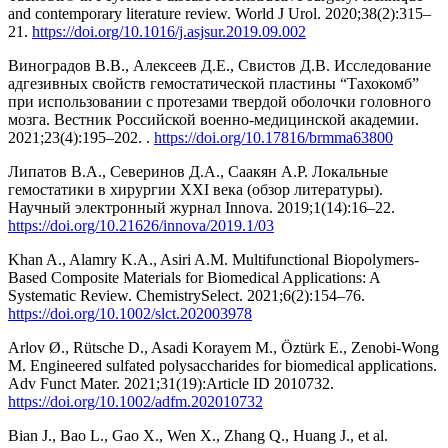
and contemporary literature review. World J Urol. 2020;38(2):315–
21.
https://doi.org/10.1016/j.asjsur.2019.09.002
Виноградов В.В., Алексеев Д.Е., Свистов Д.В. Исследование
адгезивных свойств гемостатической пластины “Тахокомб”
при использовании с протезами твердой оболочки головного
мозга. Вестник Российской военно-медицинской академии.
2021;23(4):195–202. .
https://doi.org/10.17816/brmma63800
Липатов В.А., Северинов Д.А., Саакян А.Р. Локальные
гемостатики в хирургии XXI века (обзор литературы).
Научный электронный журнал Innova. 2019;1(14):16–22.
https://doi.org/10.21626/innova/2019.1/03
Khan A., Alamry K.A., Asiri A.M. Multifunctional Biopolymers‐
Based Composite Materials for Biomedical Applications: A
Systematic Review. ChemistrySelect. 2021;6(2):154–76.
https://doi.org/10.1002/slct.202003978
Arlov Ø., Rütsche D., Asadi Korayem M., Öztürk E., Zenobi‐Wong
M. Engineered sulfated polysaccharides for biomedical applications.
Adv Funct Mater. 2021;31(19):Article ID 2010732.
https://doi.org/10.1002/adfm.202010732
Bian J., Bao L., Gao X., Wen X., Zhang Q., Huang J., et al.