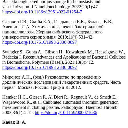
Bacteria-engineered porous sponge for hemostasis and
vascularization. J Nanobiotechnology. 2022;20(1):47.
https://doi.org/10.1186/s12951-022-01254-7
Сакович Г.В., Скиба Е.А., Гладышева Е.К., Будаева В.В.,
Алешина Л.А. Химические аспекты бактериальной
наноцеллюлозы. Журнал сибирского федерального
университета серия: химия. 2018;11(4):531–42.
https://doi.org/10.17516/1998-2836-0097
Swingler S., Gupta A., Gibson H., Kowalczuk M., Heaselgrave W.,
Radecka I. Recent Advances and Applications of Bacterial Cellulose
in Biomedicine. Polymers (Basel). 2021;13(3):412.
https://doi.org/10.17516/1998-2836-0097
Миронов А.Н., (ред.) Руководство по проведению
доклинических исследований лекарственных средств. Часть
первая. Москва, Россия: Гриф и К; 2012.
Hemker H.C., Giesen P., Al Dieri R., Regnault V., de Smedt E.,
Wagenvoord R., et al. Calibrated automated thrombin generation
measurement in clotting plasma. Pathophysiol Haemost Thromb.
2003;33(1):4–15.
https://doi.org/10.1159/000071636
Кабак В. А.