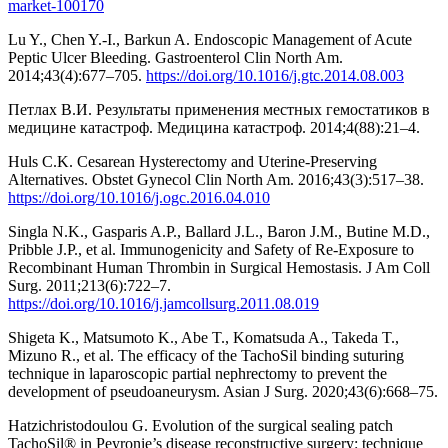
market-100170
Lu Y., Chen Y.-I., Barkun A. Endoscopic Management of Acute
Peptic Ulcer Bleeding. Gastroenterol Clin North Am.
2014;43(4):677–705.
https://doi.org/10.1016/j.gtc.2014.08.003
Петлах В.И. Результаты применения местных гемостатиков в
медицине катастроф. Медицина катастроф. 2014;4(88):21–4.
Huls C.K. Cesarean Hysterectomy and Uterine-Preserving
Alternatives. Obstet Gynecol Clin North Am. 2016;43(3):517–38.
https://doi.org/10.1016/j.ogc.2016.04.010
Singla N.K., Gasparis A.P., Ballard J.L., Baron J.M., Butine M.D.,
Pribble J.P., et al. Immunogenicity and Safety of Re-Exposure to
Recombinant Human Thrombin in Surgical Hemostasis. J Am Coll
Surg. 2011;213(6):722–7.
https://doi.org/10.1016/j.jamcollsurg.2011.08.019
Shigeta K., Matsumoto K., Abe T., Komatsuda A., Takeda T.,
Mizuno R., et al. The efficacy of the TachoSil binding suturing
technique in laparoscopic partial nephrectomy to prevent the
development of pseudoaneurysm. Asian J Surg. 2020;43(6):668–75.
Hatzichristodoulou G. Evolution of the surgical sealing patch
TachoSil® in Peyronie’s disease reconstructive surgery: technique