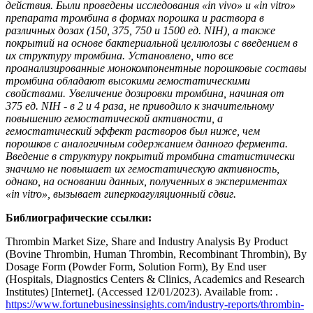
действия. Были проведены исследования «
in vivo
» и «
in
vitro
»
препарата тромбина в формах порошка и раствора в
различных дозах (150, 375, 750 и 1500 ед.
NIH
), а также
покрытий на основе бактериальной целлюлозы с введением в
их структуру тромбина. Установлено, что все
проанализированные монокомпонентные порошковые составы
тромбина обладают высокими гемостатическими
свойствами. Увеличение дозировки тромбина, начиная от
375 ед.
NIH
- в 2 и 4 раза, не приводило к значительному
повышению гемостатической активности, а
гемостатический эффект растворов был ниже, чем
порошков с аналогичным содержанием данного фермента.
Введение в структуру покрытий тромбина статистически
значимо не повышает их гемостатическую активность,
однако, на основании данных, полученных в экспериментах
«
in vitro
», вызывает гиперкоагуляционный сдвиг.
Библиографические ссылки:
Thrombin Market Size, Share and Industry Analysis By Product
(Bovine Thrombin, Human Thrombin, Recombinant Thrombin), By
Dosage Form (Powder Form, Solution Form), By End user
(Hospitals, Diagnostics Centers & Clinics, Academics and Research
Institutes) [Internet]. (Accessed 12/01/2023). Available from: .
https://www.fortunebusinessinsights.com/industry-reports/thrombin-