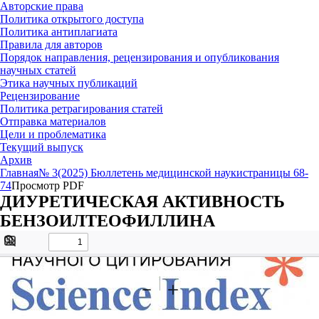
Авторские права
Политика открытого доступа
Политика антиплагиата
Правила для авторов
Порядок направления, рецензирования и опубликования
научных статей
Этика научных публикаций
Рецензирование
Политика ретрагирования статей
Отправка материалов
Цели и проблематика
Текущий выпуск
Архив
Главная
№ 3(2025) Бюллетень медицинской науки
страницы 68-
74
Просмотр PDF
ДИУРЕТИЧЕСКАЯ АКТИВНОСТЬ
БЕНЗОИЛТЕОФИЛЛИНА
Toggle
Find
Sidebar
Tools
Zoom
Zoom
Out
In