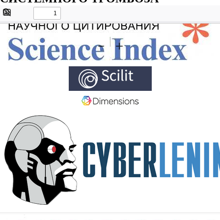
Toggle
Find
Sidebar
Tools
Zoom
Zoom
Out
In