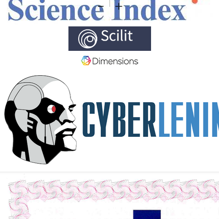
Zoom
Zoom
Out
In