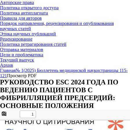
Авторские права
Политика открытого доступа
Политика антиплагиата
Правила для авторов
Порядок направления, рецензирования и опубликования
научных статей
Этика научных публикаций
Рецензирование
Политика ретрагирования статей
Отправка материалов
Цели и проблематика
Текущий выпуск
Архив
Главная
№ 1(2025) Бюллетень медицинской науки
страницы 115-
121
Просмотр PDF
РУКОВОДСТВО ESC 2024 ГОДА ПО
ВЕДЕНИЮ ПАЦИЕНТОВ С
ФИБРИЛЛЯЦИЕЙ ПРЕДСЕРДИЙ:
ОСНОВНЫЕ ПОЛОЖЕНИЯ
Toggle
Find
Sidebar
Tools