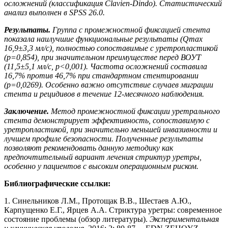
осложнений (классификация Clavien-Dindo). Статистический
анализ выполнен в SPSS 26.0.
Результаты.
Группа с промежностной фиксацией стента
показала наилучшие функциональные результаты (Qmax
16,9±3,3 мл/с), полностью сопоставимые с уретропластикой
(p=0,854), при значительном преимуществе перед ВОУТ
(11,5±5,1 мл/с, p<0,001). Частота осложнений составила
16,7% против 46,7% при стандартном стентировании
(p=0,0269). Особенно важно отсутствие случаев миграции
стента и рецидивов в течение 12-месячного наблюдения.
Заключение.
Метод промежностной фиксации уретрального
стента демонстрирует эффективность, сопоставимую с
уретропластикой, при значительно меньшей инвазивности и
лучшем профиле безопасности. Полученные результаты
позволяют рекомендовать данную методику как
предпочтительный вариант лечения стриктур уретры,
особенно у пациентов с высоким операционным риском.
Библиографические ссылки:
1. Синельников Л.М., Протощак В.В., Шестаев А.Ю.,
Карпущенко Е.Г., Ярцев А.А. Стриктура уретры: современное
состояние проблемы (обзор литературы).
Экспериментальная