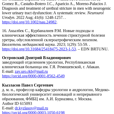
Gomez R., Castaño-Botero J.C., Aparicio A., Moreno-Palacios J.
Diagnosis and treatment of urethral stricture in men with neurogenic
lower urinary tract dysfunction: A systematic review.
Neurourol
Urodyn
. 2022 Aug; 41(6): 1248-1257. .
https://doi.org/10.1002/nau.24982
.
16. Акылбек С., Курбаналиев Р.М. Новые подходы и
клиническая эффективность лечения стриктурной болезни
уретры, обусловленной склероатрофическим лихеном.
Бюллетень медицинской науки
. 2023; 1(29): 53-59. .
https://doi.org/10.31684/25418475-2023-1-53
. – EDN BRTUNU.
Островский Дмитрий Владимирович
заведующий отделением урологии, Республиканская
клиническая больница им. Г.Я. Ремишевской, г. Абакан.
E-mail:
zav.uro.rkb@mail.ru
https://orcid.org/0000-0001-8562-4549
Кызласов Павел Сергеевич
д. м. н., профессор кафедры урологии и андрологии, Медико-
биологический университет инноваций и непрерывного
образования, ФМБЦ им. А.И. Бурназяна, г. Москва.
Author ID 615093
E-mail:
dr.kyzlasov@mail.ru
https://orcid.org/0000-0003-1050-6198