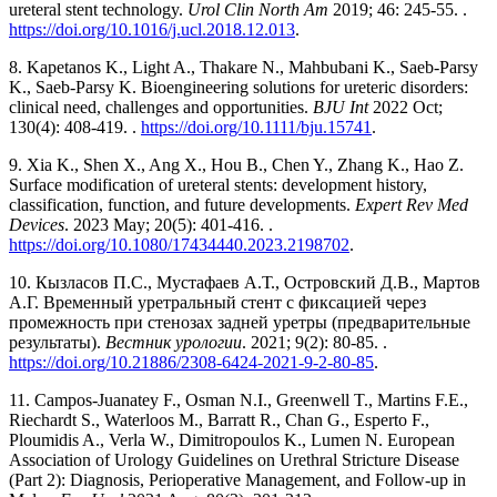
ureteral stent technology.
Urol Clin North Am
2019; 46: 245-55. .
https://doi.org/10.1016/j.ucl.2018.12.013
.
8. Kapetanos K., Light A., Thakare N., Mahbubani K., Saeb-Parsy
K., Saeb-Parsy K. Bioengineering solutions for ureteric disorders:
clinical need, challenges and opportunities.
BJU Int
2022 Oct;
130(4): 408-419. .
https://doi.org/10.1111/bju.15741
.
9. Xia K., Shen X., Ang X., Hou B., Chen Y., Zhang K., Hao Z.
Surface modification of ureteral stents: development history,
classification, function, and future developments.
Expert
Rev
Med
Devices
. 2023 May; 20(5): 401-416. .
https://doi.org/10.1080/17434440.2023.2198702
.
10. Кызласов П.С., Мустафаев А.Т., Островский Д.В., Мартов
А.Г. Временный уретральный стент с фиксацией через
промежность при стенозах задней уретры (предварительные
результаты).
Вестник
урологии
. 2021; 9(2): 80-85. .
https://doi.org/10.21886/2308-6424-2021-9-2-80-85
.
11. Campos-Juanatey F., Osman N.I., Greenwell T., Martins F.E.,
Riechardt S., Waterloos M., Barratt R., Chan G., Esperto F.,
Ploumidis A., Verla W., Dimitropoulos K., Lumen N. European
Association of Urology Guidelines on Urethral Stricture Disease
(Part 2): Diagnosis, Perioperative Management, and Follow-up in