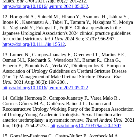
Males.
Eur Urol
2021 Aug; 80(2): 201-212. .
https://doi.org/10.1016/j.eururo.2021.05.032
.
12. Horiguchi A., Shinchi M., Hirano Y., Asanuma H., Ishiura Y.,
Inoue K., Kanematsu A., Tabei T., Tamura Y., Nakajima Y., Moriya
K., Yagihashi Y., Fukagai T., Fujii Y. Clinical questions in the
Japanese Urological Association's 2024 clinical practice guidelines
for urethral strictures.
Int J Urol
2024 Sep; 31(9): 956-967. .
https://doi.org/10.1111/iju.15512
.
13. Lumen N., Campos-Juanatey F., Greenwell T., Martins F.E.,
Osman N.I., Riechardt S., Waterloos M., Barratt R., Chan G.,
Esperto F., Ploumidis A., Verla W., Dimitropoulos K. European
Association of Urology Guidelines on Urethral Stricture Disease
(Part 1): Management of Male Urethral Stricture Disease.
Eur
Urol.
2021 Aug; 80(2): 190-200. .
https://doi.org/10.1016/j.eururo.2021.05.022
.
14. Calleja Hermosa P., Campos-Juanatey F., Varea Malo R.,
Correas Gómez M.Á., Gutiérrez Baños J.L. Trauma and
Reconstructive Urology Working Party of the European Association
of Urology Young Academic Urologists. Sexual function after
anterior urethroplasty: a systematic review.
Transl Androl Urol
. 2021
Jun; 10(6): 2554-2573. .
https://doi.org/10.21037/tau-20-1307
.
15. González-Espinosa C., Castro-Nuñez P., Averbeck M.A.,