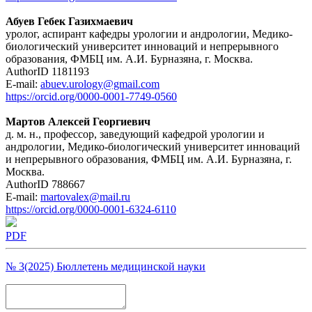
Абуев Гебек Газихмаевич
уролог, аспирант кафедры урологии и андрологии, Медико-
биологический университет инноваций и непрерывного
образования, ФМБЦ им. А.И. Бурназяна, г. Москва.
AuthorID 1181193
E-mail:
abuev.urology@gmail.com
https://orcid.org/0000-0001-7749-0560
Мартов Алексей Георгиевич
д. м. н., профессор, заведующий кафедрой урологии и
андрологии, Медико-биологический университет инноваций
и непрерывного образования, ФМБЦ им. А.И. Бурназяна, г.
Москва.
AuthorID 788667
E-mail:
martovalex@mail.ru
https://orcid.org/0000-0001-6324-6110
PDF
№ 3(2025) Бюллетень медицинской науки