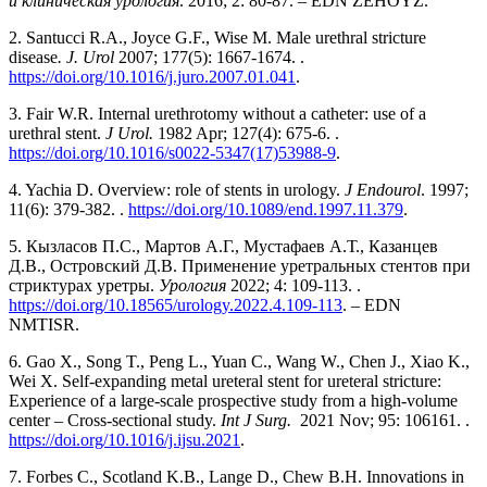
и клиническая урология
. 2016; 2: 80-87. – EDN ZEHOYZ.
2. Santucci R.A., Joyce G.F., Wise M. Male urethral stricture
disease
. J. Urol
2007; 177(5): 1667-1674. .
https://doi.org/10.1016/j.juro.2007.01.041
.
3. Fair W.R. Internal urethrotomy without a catheter: use of a
urethral stent.
J Urol.
1982 Apr; 127(4): 675-6. .
https://doi.org/10.1016/s0022-5347(17)53988-9
.
4. Yachia D. Overview: role of stents in urology.
J Endourol
. 1997;
11(6): 379-382. .
https://doi.org/10.1089/end.1997.11.379
.
5. Кызласов П.С., Мартов А.Г., Мустафаев А.Т., Казанцев
Д.В., Островский Д.В. Применение уретральных стентов при
стриктурах уретры.
Урология
2022; 4: 109-113. .
https://doi.org/10.18565/urology.2022.4.109-113
. – EDN
NMTISR.
6. Gao X., Song T., Peng L., Yuan C., Wang W., Chen J., Xiao K.,
Wei X. Self-expanding metal ureteral stent for ureteral stricture:
Experience of a large-scale prospective study from a high-volume
center – Cross-sectional study.
Int J Surg.
2021 Nov; 95: 106161. .
https://doi.org/10.1016/j.ijsu.2021
.
7. Forbes C., Scotland K.B., Lange D., Chew B.H. Innovations in