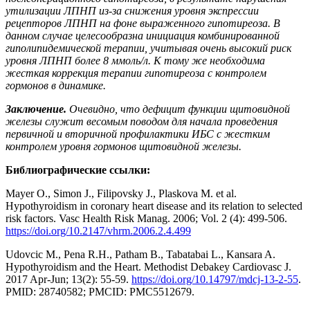
утилизации ЛПНП из-за снижения уровня экспрессии
рецепторов ЛПНП на фоне выраженного гипотиреоза. В
данном случае целесообразна инициация комбинированной
гиполипидемической терапии, учитывая очень высокий риск
уровня ЛПНП более 8 ммоль/л. К тому же необходима
жесткая коррекция терапии гипотиреоза с контролем
гормонов в динамике.
Заключение.
Очевидно, что дефицит функции щитовидной
железы служит весомым поводом для начала проведения
первичной и вторичной профилактики ИБС с жестким
контролем уровня гормонов щитовидной железы.
Библиографические ссылки:
Mayer O., Simon J., Filipovsky J., Plaskova M. et al.
Hypothyroidism in coronary heart disease and its relation to selected
risk factors. Vasc Health Risk Manag. 2006; Vol. 2 (4): 499-506.
https://doi.org/10.2147/vhrm.2006.2.4.499
Udovcic M., Pena R.H., Patham B., Tabatabai L., Kansara A.
Hypothyroidism and the Heart. Methodist Debakey Cardiovasc J.
2017 Apr-Jun; 13(2): 55-59.
https://doi.org/10.14797/mdcj-13-2-55
.
PMID: 28740582; PMCID: PMC5512679.