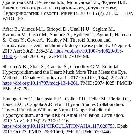
Драпкина О.М., Гегенава Б.Б., Моргунова Т.Б., Фадеев В.В.
Влияние гипотиреоза на сердечно-сосудистую систему.
Эндокринология: Новости. Мнения. 2016; 15 (2): 21-30. – EDN
WHOUSX.
Afsar B., Yilmaz M.I., Siriopol D., Unal H.U., Saglam M.,
Karaman M., Gezer M., Sonmez A., Eyileten T., Aydin I., Hamcan
S., Oguz Y., Covic A., Kanbay M. Thyroid function and
cardiovascular events in chronic kidney disease patients. J Nephrol.
2017 Apr; 30(2): 235-242.
https://doi.org/10.1007/s40620-016-
0300-y
. Epub 2016 Apr 2. PMID: 27039198.
Sharma A.K., Shah S., Ganatra S., Chaudhry G.M. Editorial:
Hypothyroidism and the Heart: Much More Than Meets the Eye.
Methodist Debakey Cardiovasc J. 2017 Oct-Dec; 13(4): 261-262.
https://doi.org/10.14797/mdcj-13-4-261
. PMID: 29744025; PMCID:
PMC5935292.
Baumgartner C., da Costa B.R., Collet T.H., Feller M., Floriani C.,
Bauer D.C., Cappola A.R. et al. Thyroid Studies Collaboration.
Thyroid Function Within the Normal Range, Subclinical
Hypothyroidism, and the Risk of Atrial Fibrillation. Circulation.
2017 Nov 28; 136(22): 2100-2116.
https://doi.org/10.1161/CIRCULATIONAHA.117.028753
. Epub
2017 Oct 23. PMID: 29061566; PMCID: PMC5705446.