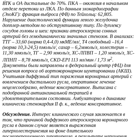
ВТК и ОА дистальные до 70%. ПКА – окклюзия в начальном
отделе перетоки из ЛКА. По данным эхокардиографии
(ЭхоКГ): фракция выброса (ФВ) по Тейхольц: 62,805.
Нарушение диастолической функции левого желудочка
допплер-методом по обструктивному типу. По дуплексу
сосудов головы и шеи: признаки атеросклероза сонных
артерий без гемодинамически значимых стенозов. В анализах:
ТТГ – 33,60 (норма 0,4-4,0) мкМЕ/мл/, Т4 свободный –16,4
(норма 10,3-24,5) пмоль/л/, сахар – 6,2ммоль/л, холестерин –
11,30 ммоль/л, ТГ – 2,90 ммоль/л, ХС-ЛПВП – 1,20 ммоль/л, ХС-
2
ЛПНП – 8,78 ммоль/л, CKD-EPI 113 мл/мин / 1,73 м
.
Документы были направлены в федеральный центр (ФЦ) для
решения вопроса об аортокоронарном шунтировании (АКШ).
Учитывая диффузный тип поражения коронарных артерий с
вовлечением дистального русла, оперативное лечение
нецелесообразно, ведение консервативное. Выписана с
подобранной антиангинальной терапией в
удовлетворительном состоянии. Амбулаторно в динамике
клинически стенокардия
II
ф. к., ведение консервативное.
Обсуждение.
Интерес клинического случая заключается в
том, что причиной диффузного атеросклероза коронарного
русла в данном случае является выраженная
гиперхолестеринемия на фоне длительного
послеоперационного гипотиреоза, в результате нарушения