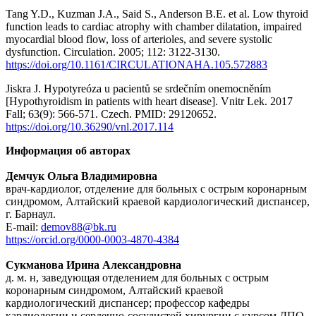
Tang Y.D., Kuzman J.A., Said S., Anderson B.E. et al. Low thyroid
function leads to cardiac atrophy with chamber dilatation, impaired
myocardial blood flow, loss of arterioles, and severe systolic
dysfunction. Circulation. 2005; 112: 3122-3130.
https://doi.org/10.1161/CIRCULATIONAHA.105.572883
Jiskra J. Hypotyreóza u pacientů se srdečním onemocněním
[Hypothyroidism in patients with heart disease]. Vnitr Lek. 2017
Fall; 63(9): 566-571. Czech. PMID: 29120652.
https://doi.org/10.36290/vnl.2017.114
Информация об авторах
Демчук Ольга Владимировна
врач-кардиолог, отделение для больных с острым коронарным
синдромом, Алтайский краевой кардиологический диспансер,
г. Барнаул.
E-mail:
demov88@bk.ru
https://orcid.org/0000-0003-4870-4384
Сукманова Ирина Александровна
д. м. н, заведующая отделением для больных с острым
коронарным синдромом, Алтайский краевой
кардиологический диспансер; профессор кафедры
кардиологии и сердечно-сосудистой хирургии с курсом ДПО,