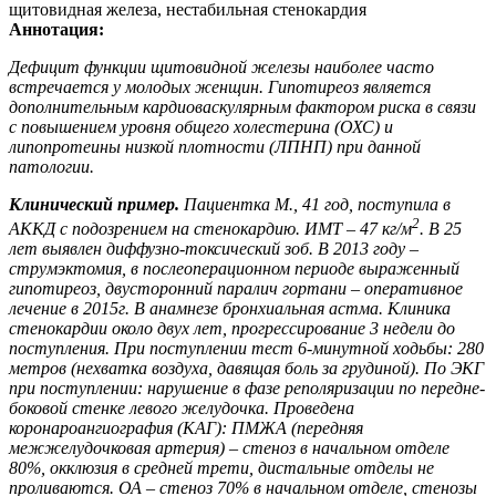
щитовидная железа, нестабильная стенокардия
Аннотация:
Дефицит функции щитовидной железы наиболее часто
встречается у молодых женщин. Гипотиреоз является
дополнительным кардиоваскулярным фактором риска в связи
с повышением уровня общего холестерина (ОХС) и
липопротеины низкой плотности (ЛПНП) при данной
патологии.
Клинический пример.
Пациентка М., 41 год, поступила в
2
АККД с подозрением на стенокардию. ИМТ – 47 кг/м
. В 25
лет выявлен диффузно-токсический зоб. В 2013 году –
струмэктомия, в послеоперационном периоде выраженный
гипотиреоз, двусторонний паралич гортани – оперативное
лечение в 2015г. В анамнезе бронхиальная астма. Клиника
стенокардии около двух лет, прогрессирование 3 недели до
поступления. При поступлении тест 6-минутной ходьбы: 280
метров (нехватка воздуха, давящая боль за грудиной). По ЭКГ
при поступлении: нарушение в фазе реполяризации по передне-
боковой стенке левого желудочка. Проведена
коронароангиография (КАГ): ПМЖА (передняя
межжелудочковая артерия) – стеноз в начальном отделе
80%, окклюзия в средней трети, дистальные отделы не
проливаются. ОА – стеноз 70% в начальном отделе, стенозы