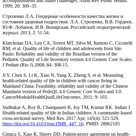
accomplishments and future challenges. Annu Rev Public Health.
1999; 20: 309–35
Строзенко Л.А. Гендерные особенности качества жизни и
состояния здоровья подростков. Л.А. Строзенко, В.В. Гордеев,
Ю.Ф. Лобанов, И.В. Винярская. Российский педиатрический
журнал. 2013; 2: 51-54.
Klatchoian DA, Len CA, Terreri MT, Silva M, Itamoto C, Ciconelli
RM, et al. Quality of life of children and adolescents from São
Paulo: Reliability and validity of the Brazilian version of the
Pediatric Quality of Life Inventory version 4.0 Generic Core Scales.
J Pediatr (Rio J) 2008; 84: 308-15.
Ji Y, Chen S, Li K, Xiao N, Yang X, Zheng S, et al. Measuring
health-related quality of life in children with cancer living in
Mainland China: Feasibility, reliability and validity of the Chinese
Mandarin version of PedsQL 4.0 Generic Core Scales and 3.0.
CancerModuleHealthQualLifeOutcomes. 2011; 9: 103.
Sudhakar A, Roy R, Champaneri B, Joy TM, Kumar RK. Indian J
Health-related quality of life in Indian children: A community-based
cross-sectional survey. Med Res. 2017 Apr; 145(4): 521-529.
https://doi.org/10.4103/ijmr.IJMR_447_16
. PMID: 28862185
Gmuca S, Xiao R, Sherry DD. Patient-proxy agreement on health-