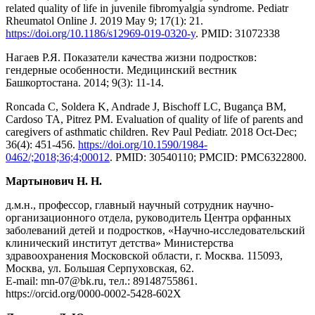
related quality of life in juvenile fibromyalgia syndrome. Pediatr
Rheumatol Online J. 2019 May 9; 17(1): 21.
https://doi.org/10.1186/s12969-019-0320-y
. PMID: 31072338
Нагаев Р.Я. Показатели качества жизни подростков:
гендерные особенности. Медицинский вестник
Башкортостана. 2014; 9(3): 11-14.
Roncada C, Soldera K, Andrade J, Bischoff LC, Bugança BM,
Cardoso TA, Pitrez PM. Evaluation of quality of life of parents and
caregivers of asthmatic children. Rev Paul Pediatr. 2018 Oct-Dec;
36(4): 451-456.
https://doi.org/10.1590/1984-
0462/;2018;36;4;00012
. PMID: 30540110; PMCID: PMC6322800.
Мартынович Н. Н.
д.м.н., профессор, главный научный сотрудник научно-
организационного отдела, руководитель Центра орфанных
заболеваний детей и подростков, «Научно-исследовательский
клинический институт детства» Министерства
здравоохранения Московской области, г. Москва. 115093,
Москва, ул. Большая Серпуховская, 62.
Е-mail: mn-07@bk.ru, тел.: 89148755861.
https://orcid.org/0000-0002-5428-602X