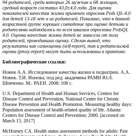
94 родителей, среди которых 26 мужчин и 68 женщин,
средний возраст составил 43,0±4,0 года. Для оценки
показателей качества жизни применен опросник Peds QL-4.0
для детей 13-18 лет и их родителей. Показано, что в данной
возрастной группе хорошее совпадение при оценке детьми и
родителями наблюдалось по всем шкалам опросника PedsQL
4.0. Оценка качества жизни детей не зависела от пола
родителей, проводивших оценку. Сделан вывод, что
результаты как самооценки (self-report), так и родительской
оценки (proxy-report) могут быть использованы в практике.
Библиографические ссылки:
Новик А.А. Исследование качества жизни в педиатрии. А.А.
Новик. Т.И. Ионова; под ред. академика РАМН Ю.Л.
Шевченко. М.: РАЕН. 2008; 108 с.
U.S. Department of Health and Human Services, Centers for
Disease Control and Prevention, National Center for Chronic
Disease Prevention and Health Promotion. Measuring healthy days:
Population assessment of health-related quality of life. Atlanta:
Centers for Disease Control and Prevention; 2000. [accessed on
March 15, 2017]
McHorney CA. Health status assessment methods for adults: Past