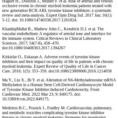
Haguet H., Douxfils J., Mullier F. et al. Risk of arterial and venous
occlusive events in chronic myeloid leukemia patients treated with
new generation BCR-ABL tyrosine kinase inhibitors: a systematic
review and meta-analysis. Expert Opin Drug Saf. 2017 Jan; 16(1):
5-12. doi: 10.1080/14740338.2017.1261824.
KhaddajMallat R., Mathew John C., Kendrick D.J. et al. The
vascular endothelium: A regulator of arterial tone and interface for
the immune system. Critical Reviews in Clinical Laboratory
Sciences. 2017; 54(7-8), 458–470.
doi:10.1080/10408363.2017.1394267
Kirkizlar O., Eskazan A. Adverse events of tyrosine kinase
inhibitors and their impact on quality of life in patients with chronic
myeloid leukemia. Expert Review of Quality of Life in Cancer
Care. 2016; 1(5): 353–359. doi:10.1080/23809000.2016.1214058
Ma Y., Liu X., Bi Y. et al. Alteration of N6-Methyladenosine mRNA
Methylation in a Human Stem Cell-Derived Cardiomyocyte Model
of Tyrosine Kinase Inhibitor-Induced Cardiotoxicity. Front
Cardiovasc Med. 2022 Mar 23; 9: 849175. doi:
10.3389/fcvm.2022.849175.
Medeiros B.C., Possick J., Fradley M. Cardiovascular, pulmonary,
and metabolic toxicities complicating tyrosine kinase inhibitor
therapy in chronic myeloid leukemia: Strategies for monitoring,