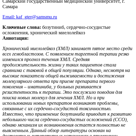
Самарский государственный медицинский университет, г.
Самара
Email: kaf_gter@samsmu.ru
Ключевые слова:
бозутиниб, сердечно-сосудистые
осложнения, хронический миелолейкоз
Аннотация:
Хронический миелолейкоз (ХМЛ) занимает пятое место среди
всех гемобластозов. С появлением таргетной терапии резко
изменился прогноз течения ХМЛ. Средняя
продолжительность жизни у таких пациентов стала
сравнима с таковой в общей популяции. Однако, несмотря на
высокие показатели общей выживаемости и достижения
молекулярного ответа при приеме препарата первого
поколения – иматиниба, у больных развивается
резистентность к терапии. Это послужило поводом для
поиска новых молекул для лечения ХМЛ. Но и при
использовании новых препаратов возникают проблемы,
связанные с их сердечно-сосудистой токсичностью.
Известно, что применение бозутиниба приводит к развитию
небольшого числа сердечно-сосудистых осложнений (ССО),
однако механизм их возникновения остается полностью не
выясненным. Данный обзор литературы основан на
достоверных литературных источниках о применении