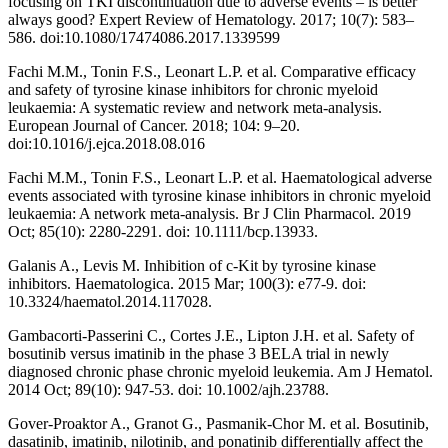
focusing on TKI discontinuation due to adverse events – is better
always good? Expert Review of Hematology. 2017; 10(7): 583–
586. doi:10.1080/17474086.2017.1339599
Fachi M.M., Tonin F.S., Leonart L.P. et al. Comparative efficacy
and safety of tyrosine kinase inhibitors for chronic myeloid
leukaemia: A systematic review and network meta-analysis.
European Journal of Cancer. 2018; 104: 9–20.
doi:10.1016/j.ejca.2018.08.016
Fachi M.M., Tonin F.S., Leonart L.P. et al. Haematological adverse
events associated with tyrosine kinase inhibitors in chronic myeloid
leukaemia: A network meta-analysis. Br J Clin Pharmacol. 2019
Oct; 85(10): 2280-2291. doi: 10.1111/bcp.13933.
Galanis A., Levis M. Inhibition of c-Kit by tyrosine kinase
inhibitors. Haematologica. 2015 Mar; 100(3): e77-9. doi:
10.3324/haematol.2014.117028.
Gambacorti-Passerini C., Cortes J.E., Lipton J.H. et al. Safety of
bosutinib versus imatinib in the phase 3 BELA trial in newly
diagnosed chronic phase chronic myeloid leukemia. Am J Hematol.
2014 Oct; 89(10): 947-53. doi: 10.1002/ajh.23788.
Gover-Proaktor A., Granot G., Pasmanik-Chor M. et al. Bosutinib,
dasatinib, imatinib, nilotinib, and ponatinib differentially affect the