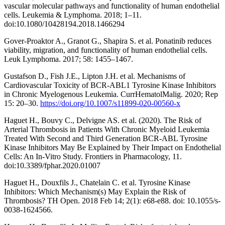
vascular molecular pathways and functionality of human endothelial
cells. Leukemia & Lymphoma. 2018; 1–11.
doi:10.1080/10428194.2018.1466294
Gover-Proaktor A., Granot G., Shapira S. et al. Ponatinib reduces
viability, migration, and functionality of human endothelial cells.
Leuk Lymphoma. 2017; 58: 1455–1467.
Gustafson D., Fish J.E., Lipton J.H. et al. Mechanisms of
Cardiovascular Toxicity of BCR-ABL1 Tyrosine Kinase Inhibitors
in Chronic Myelogenous Leukemia. CurrHematolMalig. 2020; Rep
15: 20–30.
https://doi.org/10.1007/s11899-020-00560-x
Haguet H., Bouvy C., Delvigne AS. et al. (2020). The Risk of
Arterial Thrombosis in Patients With Chronic Myeloid Leukemia
Treated With Second and Third Generation BCR-ABL Tyrosine
Kinase Inhibitors May Be Explained by Their Impact on Endothelial
Cells: An In-Vitro Study. Frontiers in Pharmacology, 11.
doi:10.3389/fphar.2020.01007
Haguet H., Douxfils J., Chatelain C. et al. Tyrosine Kinase
Inhibitors: Which Mechanism(s) May Explain the Risk of
Thrombosis? TH Open. 2018 Feb 14; 2(1): e68-e88. doi: 10.1055/s-
0038-1624566.