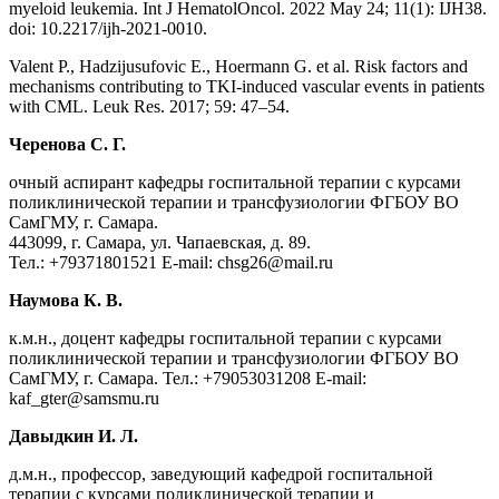
myeloid leukemia. Int J HematolOncol. 2022 May 24; 11(1): IJH38.
doi: 10.2217/ijh-2021-0010.
Valent P., Hadzijusufovic E., Hoermann G. et al. Risk factors and
mechanisms contributing to TKI-induced vascular events in patients
with CML. Leuk Res. 2017; 59: 47–54.
Черенова С. Г.
очный аспирант кафедры госпитальной терапии с курсами
поликлинической терапии и трансфузиологии ФГБОУ ВО
СамГМУ, г. Самара.
443099, г. Самара, ул. Чапаевская, д. 89.
Тел.: +79371801521 E-mail: chsg26@mail.ru
Наумова К. В.
к.м.н., доцент кафедры госпитальной терапии с курсами
поликлинической терапии и трансфузиологии ФГБОУ ВО
СамГМУ, г. Самара. Тел.: +79053031208 E-mail:
kaf_gter@samsmu.ru
Давыдкин И. Л.
д.м.н., профессор, заведующий кафедрой госпитальной
терапии с курсами поликлинической терапии и