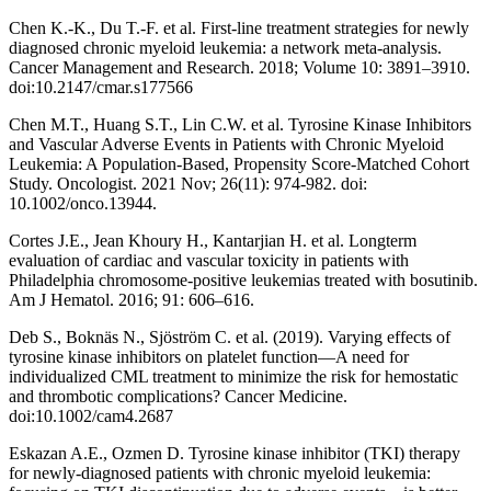
Chen K.-K., Du T.-F. et al. First-line treatment strategies for newly
diagnosed chronic myeloid leukemia: a network meta-analysis.
Cancer Management and Research. 2018; Volume 10: 3891–3910.
doi:10.2147/cmar.s177566
Chen M.T., Huang S.T., Lin C.W. et al. Tyrosine Kinase Inhibitors
and Vascular Adverse Events in Patients with Chronic Myeloid
Leukemia: A Population-Based, Propensity Score-Matched Cohort
Study. Oncologist. 2021 Nov; 26(11): 974-982. doi:
10.1002/onco.13944.
Cortes J.E., Jean Khoury H., Kantarjian H. et al. Longterm
evaluation of cardiac and vascular toxicity in patients with
Philadelphia chromosome-positive leukemias treated with bosutinib.
Am J Hematol. 2016; 91: 606–616.
Deb S., Boknäs N., Sjöström C. et al. (2019). Varying effects of
tyrosine kinase inhibitors on platelet function—A need for
individualized CML treatment to minimize the risk for hemostatic
and thrombotic complications? Cancer Medicine.
doi:10.1002/cam4.2687
Eskazan A.E., Ozmen D. Tyrosine kinase inhibitor (TKI) therapy
for newly-diagnosed patients with chronic myeloid leukemia: