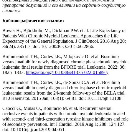
препарата бозутиниб и его влиянии на сердечно-сосудистую
систему.
Библиографические ссылки:
Bower H., Björkholm M., Dickman P.W. et al. Life Expectancy of
Patients With Chronic Myeloid Leukemia Approaches the Life
Expectancy of the General Population. J ClinOncol. 2016 Aug 20;
34(24): 2851-7. doi: 10.1200/JCO.2015.66.2866.
Brümmendorf T.H., Cortes J.E., Milojkovic D. et al. Bosutinib
versus imatinib for newly diagnosed chronic phase chronic myeloid
leukemia: final results from the BFORE trial. Leukemia. 2022; 36:
1825–1833.
https://doi.org/10.1038/s41375-022-01589-y
Brümmendorf T.H., Cortes J.E., de Souza C.A. et al. Bosutinib
versus imatinib in newly diagnosed chronic-phase chronic myeloid
leukaemia: results from the 24-month follow-up of the BELA trial.
Br J Haematol. 2015 Jan; 168(1): 69-81. doi: 10.1111/bjh.13108.
Caocci G., Mulas O., Bonifacio M. et al. Recurrent arterial
occlusive events in patients with chronic myeloid leukemia treated
with second- and third-generation tyrosine kinase inhibitors and role
of secondary prevention. Int J Cardiol. 2019 Aug 1; 288: 124-127.
doi: 10.1016/j.ijcard.2019.04.051.