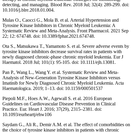
detecting, and managing. Blood Rev. 2018 Jul; 32(4): 289-299. doi:
10.1016/j.blre.2018.01.004.
Mulas O., Caocci G., Mola B. et al. Arterial Hypertension and
Tyrosine Kinase Inhibitors in Chronic Myeloid Leukemia: A
Systematic Review and Meta-Analysis. Front Pharmacol. 2021 Sep
22; 12: 674748. doi: 10.3389/fphar.2021.674748.
Ota S., Matsukawa T., Yamamoto S. et al. Severe adverse events by
tyrosine kinase inhibitors decrease survival rates in patients with
newly diagnosed chronic-phase chronic myeloid leukemia. Eur J
Haematol. 2018 Jul; 101(1): 95-105. doi: 10.1111/ejh.13081.
Pan P., Wang L., Wang Y. et al. Systematic Review and Meta-
Analysis of New-Generation Tyrosine Kinase Inhibitors versus
Imatinib for Newly Diagnosed Chronic Myeloid Leukemia. Acta
Haematologica. 2019; 1–13. doi: 10.1159/000501537
Piepoli M.F., Hoes A.W., Agewall S. et al. 2016 European
Guidelines on Cardiovascular Disease Prevention in Clinical
Practice. Eur. Heart J. 2016; 37(29), 2315–2381. doi:
10.1093/eurheartj/ehw106
Saydam G., Ali R., Demir A.M. et al. The effect of comorbidities on
the choice of tyrosine kinase inhibitors in patients with chronic