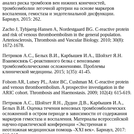
анализ риска тромбозов вен нижних конечностей,
тромбоэмболии легочной артерии на основе маркеров
воспаления, гемостаза и эндотелиальной дисфункции.
Барнаул, 2015: 262.
Zacho J, Tybjaerg-Hansen A, Nordestgaard BG. C-reactive protein
and risk of venous thromboembolism in the general population.
Arteriosclerosis, Thrombosis and Vascular Biology. 2010; 30(8):
1672-1678.
Петриков А.С., Белых В.И., Карбышев И.А., Шойхет Я.Н.
Взаимосвязь С-реактивного белка с венозными
тромбоэмболическими осложнениями. Проблемы
клинической медицины. 2015; 1(35): 41-45.
Folsom AR, Lutsey PL, Astor BC, Cushman M. C-reactive protein
and venous thromboembolism. A prospective investigation in the
ARIC cohort. Thrombosis and Haemostasis. 2009; 102(4): 615-619.
Петриков А.С., Шойхет Я.Н., Дудин Д.В., Карбышев И.А.,
Белых В.И. Оценка течения венозных тромбоэмболических
осложнений в остром периоде в зависимости от содержания
маркеров гемостаза и воспаления. Материалы всероссийской
научно-практической конференции «Экстренная и
неотложная медицинская помощь -XXI век». Барнаул, 2017: