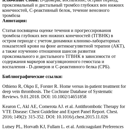
проксимальный и дистальный тромбоз глубоких вен нижних
конечностей, С-реактивный белок, течение венозного
тромбоза
Аннотация:
Статья посвящена оценке течения и прогрессирования
тромбоза глубоких вен нижних конечностей (ТГВНК) в
остром периоде с учетом динамики клинико-лабораторных
показателей крови на фоне антикоагулянтной терапии (АКТ),
а также изучению отношения шансов развития
проксимального и дистального ТГВНК в зависимости от
содержания маркеров коагуляционного гемостаза и
воспаления - D-димеров и С-реактивного белка (СРБ).
Библиографические ссылки:
Othieno R, Okpo E, Forster R. Home versus in-patient treatment for
deep vein thrombosis. The Cochrane Database of Systematic
Reviews. 9.01.2018. DOI: 10.1002/14651858
Kearon C, Akl АE, Comerota AJ. et al. Antithrombotic Therapy for
VTE Disease: Chest Guideline and Expert Panel Report. Chest.
2016; 149(2): 315-352. DOI: 10.1016/j.chest.2015.11.026
Lutsey PL, Horvath KJ, Fullam L. et al. Anticoagulant Preferences