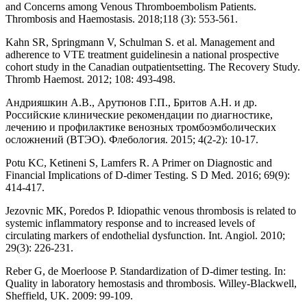
and Concerns among Venous Thromboembolism Patients.
Thrombosis and Haemostasis. 2018;118 (3): 553-561.
Kahn SR, Springmann V, Schulman S. et al. Management and
adherence to VTE treatment guidelinesin a national prospective
cohort study in the Canadian outpatientsetting. The Recovery Study.
Thromb Haemost. 2012; 108: 493-498.
Андрияшкин А.В., Арутюнов Г.П., Бритов А.Н. и др.
Российские клинические рекомендации по диагностике,
лечению и профилактике венозных тромбоэмболических
осложнений (ВТЭО). Флебология. 2015; 4(2-2): 10-17.
Potu KC, Ketineni S, Lamfers R. A Primer on Diagnostic and
Financial Implications of D-dimer Testing. S D Med. 2016; 69(9):
414-417.
Jezovnic MK, Poredos P. Idiopathic venous thrombosis is related to
systemic inflammatory response and to increased levels of
circulating markers of endothelial dysfunction. Int. Angiol. 2010;
29(3): 226-231.
Reber G, de Moerloose P. Standardization of D-dimer testing. In:
Quality in laboratory hemostasis and thrombosis. Willey-Blackwell,
Sheffield, UK. 2009: 99-109.