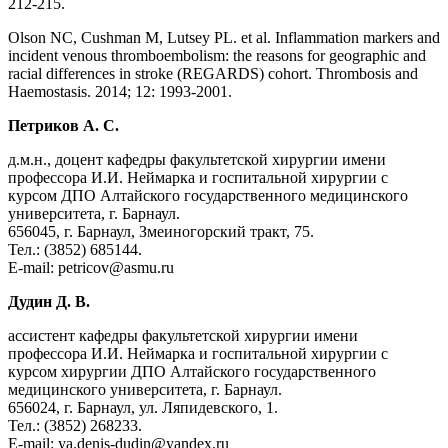
212-215.
Olson NC, Cushman M, Lutsey PL. et al. Inflammation markers and
incident venous thromboembolism: the reasons for geographic and
racial differences in stroke (REGARDS) cohort. Thrombosis and
Haemostasis. 2014; 12: 1993-2001.
Петриков А. С.
д.м.н., доцент кафедры факультетской хирургии имени
профессора И.И. Неймарка и госпитальной хирургии с
курсом ДПО Алтайского государственного медицинского
университета, г. Барнаул.
656045, г. Барнаул, Змеиногорский тракт, 75.
Тел.: (3852) 685144.
E-mail: petricov@asmu.ru
Дудин Д. В.
ассистент кафедры факультетской хирургии имени
профессора И.И. Неймарка и госпитальной хирургии с
курсом хирургии ДПО Алтайского государственного
медицинского университета, г. Барнаул.
656024, г. Барнаул, ул. Ляпидевского, 1.
Тел.: (3852) 268233.
E-mail: ya.denis-dudin@yandex.ru