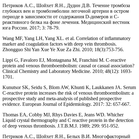
Петриков А.С., Шойхет Я.Н., Дудин Д.В. Течение тромбоза
глубоких вен и тромбоэмболии легочной артерии в остром
периоде в зависимости от содержания D-димеров и С-
реактивного белка на фоне лечения. Медицинский вестник
юга России. 2017; 3: 78-79.
Wang MF, Yang LH, Yang XL. et al. Correlation of inflammatory
marker and coagulation factors with deep vein thrombosis.
Zhongguo Shi Yan Xue Ye Xue Za Zhi. 2010; 18(3):753-756.
Lippi G, Favaloro EJ, Montagnana M, Franchini M. C-reactive
protein and venous thromboembolism: causal or casual association?
Clinical Chemistry and Laboratory Medicine. 2010; 48(12): 1693-
1701.
Kunutsor SK, Seidu S, Blom AW, Khunti K, Laukkanen JA. Serum
C-reactive protein increases the risk of venous thromboembolism: a
prospective study and meta-analysis of published prospective
evidence. European Journal of Epidemiology. 2017: 32: 657-667.
Thomas EA, Cobby MJ, Rhys Davies E, Jeans WD. Whicher
Liquid crystal thermography and C reactive protein in the detection
of deep venous thrombosis. J.T.B.M.J. 1989; 299: 951-952.
Петриков А.С., Шойхет Я.Н., Белых В.И. Многофакторный