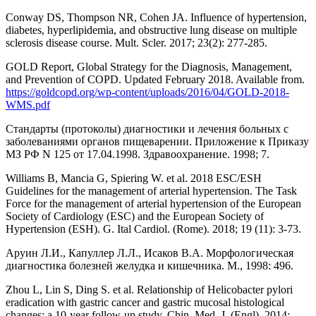
Conway DS, Thompson NR, Cohen JA. Influence of hypertension,
diabetes, hyperlipidemia, and obstructive lung disease on multiple
sclerosis disease course. Mult. Scler. 2017; 23(2): 277-285.
GOLD Report, Global Strategy for the Diagnosis, Management,
and Prevention of COPD. Updated February 2018. Available from.
https://goldcopd.org/wp-content/uploads/2016/04/GOLD-2018-
WMS.pdf
Стандарты (протоколы) диагностики и лечения больных с
заболеваниями органов пищеварении. Приложение к Приказу
МЗ РФ N 125 от 17.04.1998. Здравоохранение. 1998; 7.
Williams B, Mancia G, Spiering W. et al. 2018 ESC/ESH
Guidelines for the management of arterial hypertension. The Task
Force for the management of arterial hypertension of the European
Society of Cardiology (ESC) and the European Society of
Hypertension (ESH). G. Ital Cardiol. (Rome). 2018; 19 (11): 3-73.
Аруин Л.И., Капуллер Л.Л., Исаков В.А. Морфологическая
диагностика болезней желудка и кишечника. М., 1998: 496.
Zhou L, Lin S, Ding S. et al. Relationship of Helicobacter pylori
eradication with gastric cancer and gastric mucosal histological
changes: a 10-year follow-up study. Chin. Med. J. (Engl). 2014;