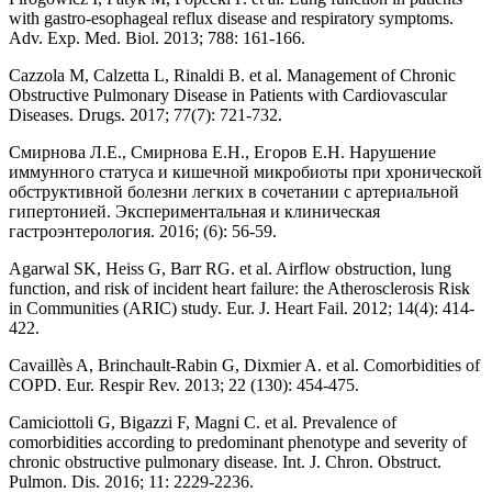
with gastro-esophageal reflux disease and respiratory symptoms.
Adv. Exp. Med. Biol. 2013; 788: 161-166.
Cazzola M, Calzetta L, Rinaldi B. et al. Management of Chronic
Obstructive Pulmonary Disease in Patients with Cardiovascular
Diseases. Drugs. 2017; 77(7): 721-732.
Смирнова Л.Е., Смирнова Е.Н., Егоров Е.Н. Нарушение
иммунного статуса и кишечной микробиоты при хронической
обструктивной болезни легких в сочетании с артериальной
гипертонией. Экспериментальная и клиническая
гастроэнтерология. 2016; (6): 56-59.
Agarwal SK, Heiss G, Barr RG. et al. Airflow obstruction, lung
function, and risk of incident heart failure: the Atherosclerosis Risk
in Communities (ARIC) study. Eur. J. Heart Fail. 2012; 14(4): 414-
422.
Cavaillès A, Brinchault-Rabin G, Dixmier A. et al. Comorbidities of
COPD. Eur. Respir Rev. 2013; 22 (130): 454-475.
Camiciottoli G, Bigazzi F, Magni C. et al. Prevalence of
comorbidities according to predominant phenotype and severity of
chronic obstructive pulmonary disease. Int. J. Chron. Obstruct.
Pulmon. Dis. 2016; 11: 2229-2236.