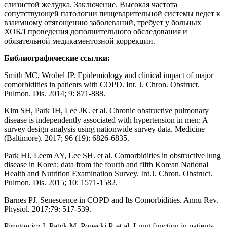
слизистой желудка. Заключение. Высокая частота
сопутствующей патологии пищеварительной системы ведет к
взаимному отягощению заболеваний, требует у больных
ХОБЛ проведения дополнительного обследования и
обязательной медикаментозной коррекции.
Библиографические ссылки:
Smith MC, Wrobel JP. Epidemiology and clinical impact of major
comorbidities in patients with COPD. Int. J. Chron. Obstruct.
Pulmon. Dis. 2014; 9: 871-888.
Kim SH, Park JH, Lee JK. et al. Chronic obstructive pulmonary
disease is independently associated with hypertension in men: A
survey design analysis using nationwide survey data. Medicine
(Baltimore). 2017; 96 (19): 6826-6835.
Park HJ, Leem AY, Lee SH. et al. Comorbidities in obstructive lung
disease in Korea: data from the fourth and fifth Korean National
Health and Nutrition Examination Survey. Int.J. Chron. Obstruct.
Pulmon. Dis. 2015; 10: 1571-1582.
Barnes PJ. Senescence in COPD and Its Comorbidities. Annu Rev.
Physiol. 2017;79: 517-539.
Pirogowicz I, Patyk M, Popecki P. et al. Lung function in patients