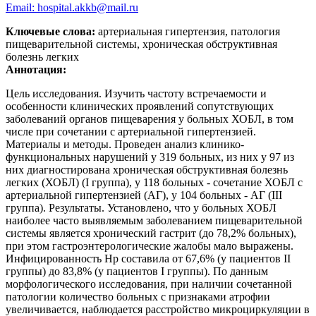
Email: hospital.akkb@mail.ru
Ключевые слова:
артериальная гипертензия, патология
пищеварительной системы, хроническая обструктивная
болезнь легких
Аннотация:
Цель исследования. Изучить частоту встречаемости и
особенности клинических проявлений сопутствующих
заболеваний органов пищеварения у больных ХОБЛ, в том
числе при сочетании с артериальной гипертензией.
Материалы и методы. Проведен анализ клинико-
функциональных нарушений у 319 больных, из них у 97 из
них диагностирована хроническая обструктивная болезнь
легких (ХОБЛ) (I группа), у 118 больных - сочетание ХОБЛ с
артериальной гипертензией (АГ), у 104 больных - АГ (III
группа). Результаты. Установлено, что у больных ХОБЛ
наиболее часто выявляемым заболеванием пищеварительной
системы является хронический гастрит (до 78,2% больных),
при этом гастроэнтерологические жалобы мало выражены.
Инфицированность Нр составила от 67,6% (у пациентов II
группы) до 83,8% (у пациентов I группы). По данным
морфологического исследования, при наличии сочетанной
патологии количество больных с признаками атрофии
увеличивается, наблюдается расстройство микроциркуляции в