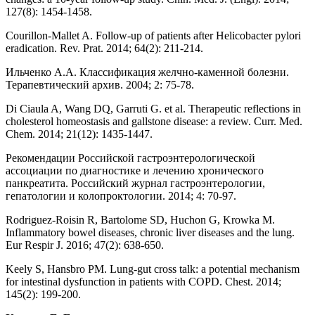
127(8): 1454-1458.
Courillon-Mallet A. Follow-up of patients after Helicobacter pylori
eradication. Rev. Prat. 2014; 64(2): 211-214.
Ильченко А.А. Классификация желчно-каменной болезни.
Терапевтический архив. 2004; 2: 75-78.
Di Ciaula A, Wang DQ, Garruti G. et al. Therapeutic reflections in
cholesterol homeostasis and gallstone disease: a review. Curr. Med.
Chem. 2014; 21(12): 1435-1447.
Рекомендации Российской гастроэнтерологической
ассоциации по диагностике и лечению хронического
панкреатита. Российский журнал гастроэнтерологии,
гепатологии и колопроктологии. 2014; 4: 70-97.
Rodriguez-Roisin R, Bartolome SD, Huchon G, Krowka M.
Inflammatory bowel diseases, chronic liver diseases and the lung.
Eur Respir J. 2016; 47(2): 638-650.
Keely S, Hansbro PM. Lung-gut cross talk: a potential mechanism
for intestinal dysfunction in patients with COPD. Chest. 2014;
145(2): 199-200.