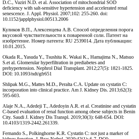
D.C., Vaziri N.D. et al. Association of mitochondrial SOD
deficiency with salt-sensitive hypertension and accelerated renal
senescence. J. Appl. Physiol. 2007;102: 255-260. doi:
10.1152/japplphysiol.00513.2006
Куликов В.П., Алексенцева А.В. Способ определения порога
вкусовой чувствительности к поваренной соли. Патент на
изобретение. Номер патента: RU 2539014. Дата публикации:
10.01.2015.
Okada R., Yasuda Y., Tsushita K. Wakai K., Hamajima N., Matsuo
S.et al. Glomerular hyperfiltration in prediabetes and
prehypertension. Nephrol Dial Transplant. 2012;27(5): 1821-1825.
DOI: 10.1093/ndt/gfr651
Shlipak M.G., Mattes M.D., Peralta C.A. Update on cystatin C:
incorporation into clinical practice. Am J. Kidney Dis. 2013;62(3):
595-603.
Alaje N.A., Adedeji T., Adedoyin A.R. et al. Creatinine and cystatin
C-based evaluation of renal function among obese subjects in Benin
City. Saudi J. Kidney Dis Transpl. 2019;30(3): 648-654. DOI:
10.4103/1319-2442.261339.
Fernando S., Polkinghorne K.R. Cystatin C: not just a marker of
kidney function. J. Bras Nefrol. 2020;42(1): 6-7. DOI: