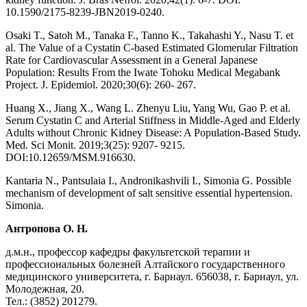
10.1590/2175-8239-JBN2019-0240.
Osaki T., Satoh M., Tanaka F., Tanno K., Takahashi Y., Nasu T. et
al. The Value of a Cystatin C-based Estimated Glomerular Filtration
Rate for Cardiovascular Assessment in a General Japanese
Population: Results From the Iwate Tohoku Medical Megabank
Project. J. Epidemiol. 2020;30(6): 260- 267.
Huang X., Jiang X., Wang L. Zhenyu Liu, Yang Wu, Gao P. et al.
Serum Cystatin C and Arterial Stiffness in Middle-Aged and Elderly
Adults without Chronic Kidney Disease: A Population-Based Study.
Med. Sci Monit. 2019;3(25): 9207- 9215.
DOI:10.12659/MSM.916630.
Kantaria N., Pantsulaia I., Andronikashvili I., Simonia G. Possible
mechanism of development of salt sensitive essential hypertension.
Simonia.
Антропова О. Н.
д.м.н., профессор кафедры факультетской терапии и
профессиональных болезней Алтайского государственного
медицинского университета, г. Барнаул. 656038, г. Барнаул, ул.
Молодежная, 20.
Тел.: (3852) 201279.