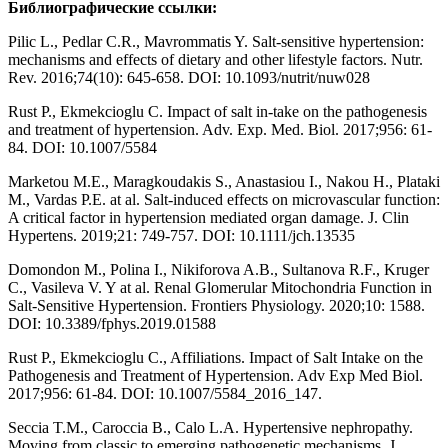
Библиографические ссылки:
Pilic L., Pedlar C.R., Mavrommatis Y. Salt-sensitive hypertension:
mechanisms and effects of dietary and other lifestyle factors. Nutr.
Rev. 2016;74(10): 645-658. DOI: 10.1093/nutrit/nuw028
Rust P., Ekmekcioglu C. Impact of salt in-take on the pathogenesis
and treatment of hypertension. Adv. Exp. Med. Biol. 2017;956: 61-
84. DOI: 10.1007/5584
Marketou M.E., Maragkoudakis S., Anastasiou I., Nakou H., Plataki
M., Vardas P.E. at al. Salt‐induced effects on microvascular function:
A critical factor in hypertension mediated organ damage. J. Clin
Hypertens. 2019;21: 749-757. DOI: 10.1111/jch.13535
Domondon M., Polina I., Nikiforova A.B., Sultanova R.F., Kruger
C., Vasileva V. Y at al. Renal Glomerular Mitochondria Function in
Salt-Sensitive Hypertension. Frontiers Physiology. 2020;10: 1588.
DOI: 10.3389/fphys.2019.01588
Rust P., Ekmekcioglu C., Affiliations. Impact of Salt Intake on the
Pathogenesis and Treatment of Hypertension. Adv Exp Med Biol.
2017;956: 61-84. DOI: 10.1007/5584_2016_147.
Seccia T.M., Caroccia B., Calo L.A. Hypertensive nephropathy.
Moving from classic to emerging pathogenetic mechanisms. J.