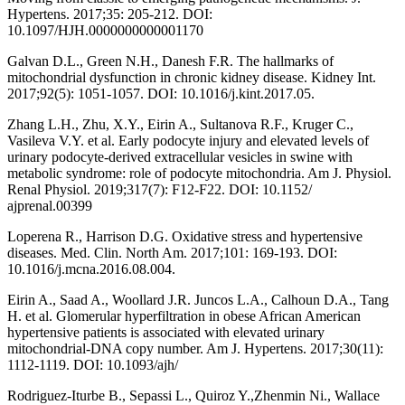
Hypertens. 2017;35: 205-212. DOI:
10.1097/HJH.0000000000001170
Galvan D.L., Green N.H., Danesh F.R. The hallmarks of
mitochondrial dysfunction in chronic kidney disease. Kidney Int.
2017;92(5): 1051-1057. DOI: 10.1016/j.kint.2017.05.
Zhang L.H., Zhu, X.Y., Eirin A., Sultanova R.F., Kruger C.,
Vasileva V.Y. et al. Early podocyte injury and elevated levels of
urinary podocyte-derived extracellular vesicles in swine with
metabolic syndrome: role of podocyte mitochondria. Am J. Physiol.
Renal Physiol. 2019;317(7): F12-F22. DOI: 10.1152/
ajprenal.00399
Loperena R., Harrison D.G. Oxidative stress and hypertensive
diseases. Med. Clin. North Am. 2017;101: 169-193. DOI:
10.1016/j.mcna.2016.08.004.
Eirin A., Saad A., Woollard J.R. Juncos L.A., Calhoun D.A., Tang
H. et al. Glomerular hyperfiltration in obese African American
hypertensive patients is associated with elevated urinary
mitochondrial-DNA copy number. Am J. Hypertens. 2017;30(11):
1112-1119. DOI: 10.1093/ajh/
Rodriguez-Iturbe B., Sepassi L., Quiroz Y.,Zhenmin Ni., Wallace