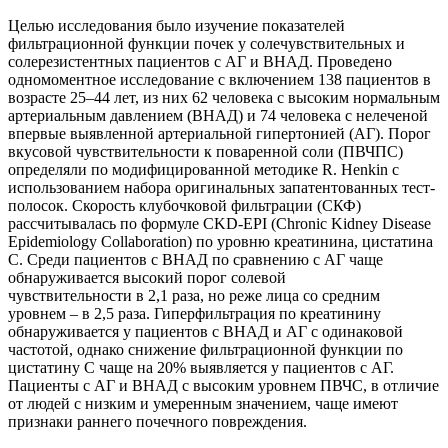
Целью исследования было изучение показателей
фильтрационной функции почек у солечувствительных и
солерезистентных пациентов с АГ и ВНАД. Проведено
одномоментное исследование с включением 138 пациентов в
возрасте 25–44 лет, из них 62 человека с высоким нормальным
артериальным давлением (ВНАД) и 74 человека с нелеченой
впервые выявленной артериальной гипертонией (АГ). Порог
вкусовой чувствительности к поваренной соли (ПВЧПС)
определяли по модифицированной методике R. Henkin с
использованием набора оригинальных запатентованных тест-
полосок. Скорость клубочковой фильтрации (СКФ)
рассчитывалась по формуле CKD-EPI (Chronic Kidney Disease
Epidemiology Collaboration) по уровню креатинина, цистатина
С. Среди пациентов с ВНАД по сравнению с АГ чаще
обнаруживается высокий порог солевой
чувствительности в 2,1 раза, но реже лица со средним
уровнем – в 2,5 раза. Гиперфильтрация по креатинину
обнаруживается у пациентов с ВНАД и АГ с одинаковой
частотой, однако снижение фильтрационной функции по
цистатину С чаще на 20% выявляется у пациентов с АГ.
Пациенты с АГ и ВНАД с высоким уровнем ПВЧС, в отличие
от людей с низким и умеренным значением, чаще имеют
признаки раннего почечного повреждения.