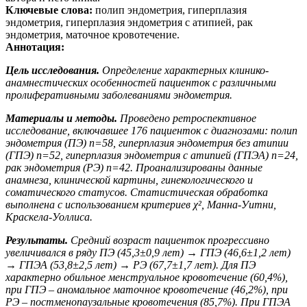
Ключевые слова:
полип эндометрия, гиперплазия
эндометрия, гиперплазия эндометрия с атипией, рак
эндометрия, маточное кровотечение.
Аннотация:
Цель исследования.
Определение характерных клинико-
анамнестических особенностей пациенток с различными
пролиферативными заболеваниями эндометрия.
Материалы и методы
.
Проведено ретроспективное
исследование, включавшее 176 пациенток с диагнозами: полип
эндометрия (ПЭ) n=58, гиперплазия эндометрия без атипии
(ГПЭ) n=52, гиперплазия эндометрия с атипией (ГПЭА) n=24,
рак эндометрия (РЭ) n=42. Проанализированы данные
анамнеза, клинической картины, гинекологического и
соматического статусов. Статистическая обработка
выполнена с использованием критериев χ², Манна-Уитни,
Краскела-Уоллиса.
Результаты
.
Средний возраст пациенток прогрессивно
увеличивался в ряду ПЭ (45,3±0,9 лет) → ГПЭ (46,6±1,2 лет)
→ ГПЭА (53,8±2,5 лет) → РЭ (67,7±1,7 лет). Для ПЭ
характерно обильное менструальное кровотечение (60,4%),
при ГПЭ – аномальное маточное кровотечение (46,2%), при
РЭ – постменопаузальные кровотечения (85,7%). При ГПЭА