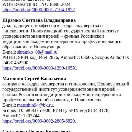
WOS Research ID: JYO-8398-2024.
https://orcid.org/0000-0001-7104-1852
.
Шрамко Светлана Владимировна
д. м. н., доцент, профессор кафедры акушерства и
гинекологии, Новокузнецкий государственный институт
усовершенствования врачей – филиал Российской
медицинской академии непрерывного профессионального
образования, г. Новокузнецк.
E-mail:
shramko_08@mail.ru
.
РИНЦ: SPIN-код 3469-2826, AuthorID: 63606, Scopus AuthorID:
24081452500.
https://orcid.org/0000-0003-1299-165X
.
Матошин Сергей Васильевич
аспирант кафедры акушерства и гинекологии, Новокузнецкий
государственный институт усовершенствования врачей –
филиал Российской медицинской академии непрерывного
профессионального образования, г. Новокузнецк.
E-mail:
matoshin94@bk.ru
.
Scopus ID: 58683757900, РИНЦ: SPIN-код 8134-4178,
AuthorID: 1203744.
https://orcid.org/0000-0002-2805-6829
.
Салтыкова Полина Евгеньевна