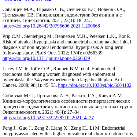
Сабанцев М.А., Шрамко С.В., Левченко В.Г., Волков О.А.,
Третьякова Т.В. Гиперплазии эндометрия: без атипии и с
атипией. Гинекология. 2021; 23(1): 18–24. .
https://doi.org/10.26442/20795696.2021.1.200666
Prip C.M., Stentebjerg M., Bennetsen M.H., Petersen L.K., Bor P.
Risk of atypical hyperplasia and endometrial carcinoma after initial
diagnosis of non-atypical endometrial hyperplasia: A long-term
follow-up study. PLoS One. 2022; 17(4): e0266339.
https://doi.org/10.1371/journal.pone.0266339
Lacey J.V. Jr., Ioffe O.B., Ronnett B.M. et al. Endometrial
carcinoma risk among women diagnosed with endometrial
hyperplasia: the 34-year experience in a large health plan. Br J
Cancer. 2008; 98(1): 45–53.
https://doi.org/10.1038/sj.bjc.6604102
Собивчак М.С., Протасова А.Э., Раскин Г.А., Кавун А.М.
Клинико-морфологические особенности гиперпластических
процессов эндометрия у пациенток разных возрастных групп.
Онкогинекология. 2021; 40(4): 27–34.
https://doi.org/10.52313/22278710_2021_4_27
Peng J., Guo J., Zeng Z. Liang X., Zeng H., Li M. Endometrial
polyp is associated with a higher prevalence of chronic endometritis