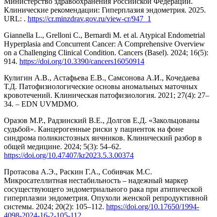
Министерство здравоохранения Российской Федерации.
Клинические рекомендации: Гиперплазия эндометрия. 2025.
URL: .
https://cr.minzdrav.gov.ru/view-cr/947_1
Giannella L., Grelloni C., Bernardi M. et al. Atypical Endometrial
Hyperplasia and Concurrent Cancer: A Comprehensive Overview
on a Challenging Clinical Condition. Cancers (Basel). 2024; 16(5):
914.
https://doi.org/10.3390/cancers16050914
Кулигин А.В., Астафьева Е.В., Самсонова А.И., Кочедаева
Т.Д. Патофизиологические основы аномальных маточных
кровотечений. Клиническая патофизиология. 2021; 27(4): 27–
34. – EDN UVMDMO.
Оразов М.Р., Радзинский В.Е., Долгов Е.Д. «Закольцованы
судьбой». Канцерогенные риски у пациенток на фоне
синдрома поликистозных яичников. Клинический разбор в
общей медицине. 2024; 5(3): 54–62.
https://doi.org/10.47407/kr2023.5.3.00374
Протасова А.Э., Раскин Г.А., Собивчак М.С.
Микросателлитная нестабильность – надежный маркер
сосуществующего эндометриального рака при атипической
гиперплазии эндометрия. Опухоли женской репродуктивной
системы. 2024; 20(2): 105–112.
https://doi.org/10.17650/1994-
4098-2024-16-2-105-112