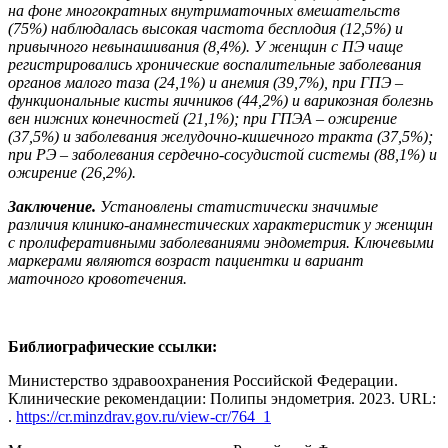
на фоне многократных внутриматочных вмешательств
(75%) наблюдалась высокая частота бесплодия (12,5%) и
привычного невынашивания (8,4%). У женщин с ПЭ чаще
регистрировались хронические воспалительные заболевания
органов малого таза (24,1%) и анемия (39,7%), при ГПЭ –
функциональные кисты яичников (44,2%) и варикозная болезнь
вен нижних конечностей (21,1%); при ГПЭА – ожирение
(37,5%) и заболевания желудочно-кишечного тракта (37,5%);
при РЭ – заболевания сердечно-сосудистой системы (88,1%) и
ожирение (26,2%).
Заключение.
Установлены статистически значимые
различия клинико-анамнестических характеристик у женщин
с пролиферативными заболеваниями эндометрия. Ключевыми
маркерами являются возраст пациентки и вариант
маточного кровотечения.
Библиографические ссылки:
Министерство здравоохранения Российской Федерации.
Клинические рекомендации: Полипы эндометрия. 2023. URL:
.
https://cr.minzdrav.gov.ru/view-cr/764_1