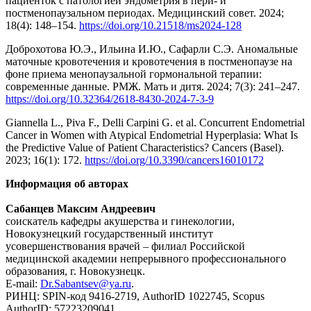
пациенток с патологией эндометрия в пери- и
постменопаузальном периодах. Медицинский совет. 2024;
18(4): 148–154.
https://doi.org/10.21518/ms2024-128
Доброхотова Ю.Э., Ильина И.Ю., Сафарли С.Э. Аномальные
маточные кровотечения и кровотечения в постменопаузе на
фоне приема менопаузальной гормональной терапии:
современные данные. РМЖ. Мать и дитя. 2024; 7(3): 241–247.
https://doi.org/10.32364/2618-8430-2024-7-3-9
Giannella L., Piva F., Delli Carpini G. et al. Concurrent Endometrial
Cancer in Women with Atypical Endometrial Hyperplasia: What Is
the Predictive Value of Patient Characteristics? Cancers (Basel).
2023; 16(1): 172.
https://doi.org/10.3390/cancers16010172
Информация об авторах
Сабанцев Максим Андреевич
соискатель кафедры акушерства и гинекологии,
Новокузнецкий государственный институт
усовершенствования врачей – филиал Российской
медицинской академии непрерывного профессионального
образования, г. Новокузнецк.
E-mail:
Dr.Sabantsev@ya.ru
.
РИНЦ: SPIN-код 9416-2719, AuthorID 1022745, Scopus
AuthorID: 57223209041,