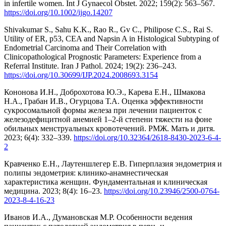
in infertile women. Int J Gynaecol Obstet. 2022; 159(2): 563–567.
https://doi.org/10.1002/ijgo.14207
Shivakumar S., Sahu K.K., Rao R., Gv C., Philipose C.S., Rai S.
Utility of ER, p53, CEA and Napsin A in Histological Subtyping of
Endometrial Carcinoma and Their Correlation with
Clinicopathological Prognostic Parameters: Experience from a
Referral Institute. Iran J Pathol. 2024; 19(2): 236–243.
https://doi.org/10.30699/IJP.2024.2008693.3154
Кононова И.Н., Доброхотова Ю.Э., Карева Е.Н., Шмакова
Н.А., Грабан И.В., Огурцова Т.А. Оценка эффективности
сукросомальной формы железа при лечении пациенток с
железодефицитной анемией 1–2-й степени тяжести на фоне
обильных менструальных кровотечений. РМЖ. Мать и дитя.
2023; 6(4): 332–339.
https://doi.org/10.32364/2618-8430-2023-6-4-
2
Кравченко Е.Н., Лаутеншлегер Е.В. Гиперплазия эндометрия и
полипы эндометрия: клинико-анамнестическая
характеристика женщин. Фундаментальная и клиническая
медицина. 2023; 8(4): 16–23.
https://doi.org/10.23946/2500-0764-
2023-8-4-16-23
Иванов И.А., Думановская М.Р. Особенности ведения